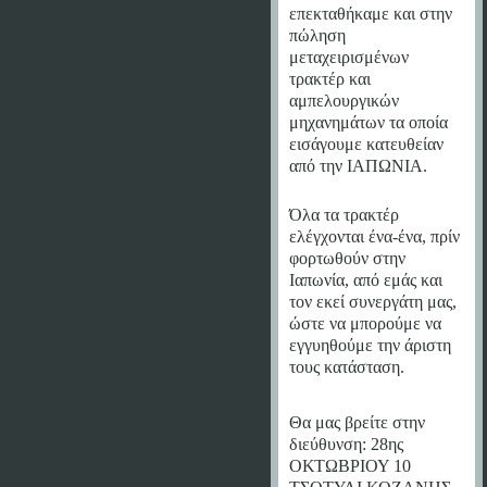
επεκταθήκαμε και στην
πώληση
μεταχειρισμένων
τρακτέρ και
αμπελουργικών
μηχανημάτων τα οποία
εισάγουμε κατευθείαν
από την ΙΑΠΩΝΙΑ.
Όλα τα τρακτέρ
ελέγχονται ένα-ένα, πρίν
φορτωθούν στην
Ιαπωνία, από εμάς και
τον εκεί συνεργάτη μας,
ώστε να μπορούμε να
εγγυηθούμε την άριστη
τους κατάσταση.
Θα μας βρείτε στην
διεύθυνση: 28ης
ΟΚΤΩΒΡΙΟΥ 10