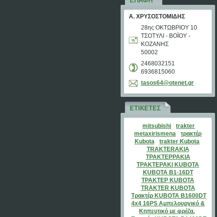
ΕΠΑΦΉ
Α. ΧΡΥΣΟΣΤΟΜΙΔΗΣ
28ης ΟΚΤΩΒΡΙΟΥ 10
ΤΣΟΤΥΛΙ - ΒΟΪΟΥ -
ΚΟΖΑΝΗΣ
50002
2468032151
6936815060
tasos64@
otenet.g
r
ΕΤΙΚΈΤΕΣ
mitsubishi
trakter
metaxirismena
τρακτέρ
Kubota
trakter Kubota
TRAKTERAKIA
ΤΡΑΚΤΕΡΡΑΚΙΑ
ΤΡΑΚΤΕΡΑΚΙ KUBOTA
KUBOTA B1-16DT
ΤΡΑΚΤΕΡ KUBOTA
TRAKTER KUBOTA
Τρακτέρ KUBOTA B1600DT
4x4 16PS Αμπελουργικό &
Κηπευτικό με φρέζα.