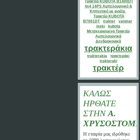
Τρακτέρ KUBOTA B1400DT
4x4 14PS Αμπελουργικό &
Κηπευτικό με φρέζα.
Τρακτέρ KUBOTA
B7001DT
trakter
yanmar
iseki
kubota
Μεταχειρισμενα Τρακτέρ
Αμπελουργικά
Δενδροκομικά
τρακτεράκια
trakterakia
τρακτεράκι
trakteraki
τρακτέρ
ΚΑΛΏΣ
ΉΡΘΑΤΕ
ΣΤΗΝ
Α.
ΧΡΥΣΟΣΤΟΜ
Η εταιρία μας ιδρύθηκε