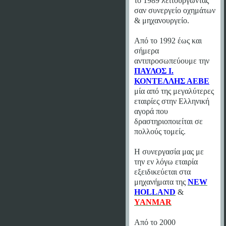
το 1989 λειτουργώντας
σαν συνεργείο οχημάτων
& μηχανουργείο.
Από το 1992 έως και
σήμερα
αντιπροσωπεύουμε την
ΠΑΥΛΟΣ Ι.
ΚΟΝΤΕΛΛΗΣ ΑΕΒΕ
μία από της μεγαλύτερες
εταιρίες στην Ελληνική
αγορά που
δραστηριοποιείται σε
πολλούς τομείς.
Η συνεργασία μας με
την εν λόγω εταιρία
εξειδικεύεται στα
μηχανήματα της
NEW
HOLLAND
&
YANMAR
Από το 2000