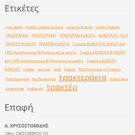
Ετικέτες
mitsubishi
trakter metaxirismena
τρακτέρ Kubota
trakter Kubota
TRAKTERAKIA
ΤΡΑΚΤΕΡΡΑΚΙΑ
ΤΡΑΚΤΕΡΑΚΙ KUBOTA
KUBOTA B1-16DT
ΤΡΑΚΤΕΡ KUBOTA
TRAKTER KUBOTA
Τρακτέρ KUBOTA B1600DT 4x4
16PS Αμπελουργικό & Κηπευτικό με φρέζα.
Τρακτέρ KUBOTA B1400DT
4x4 14PS Αμπελουργικό & Κηπευτικό με φρέζα.
Τρακτέρ KUBOTA
B7001DT
trakter
yanmar
iseki
kubota
Μεταχειρισμενα Τρακτέρ
τρακτεράκια
Αμπελουργικά
Δενδροκομικά
trakterakia
τρακτέρ
τρακτεράκι
trakteraki
Επαφή
Α. ΧΡΥΣΟΣΤΟΜΙΔΗΣ
28ης ΟΚΤΩΒΡΙΟΥ 10