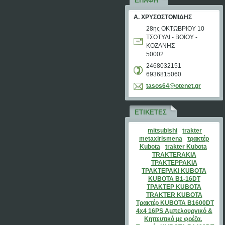
ΕΠΑΦΉ
Α. ΧΡΥΣΟΣΤΟΜΙΔΗΣ
28ης ΟΚΤΩΒΡΙΟΥ 10
ΤΣΟΤΥΛΙ - ΒΟΪΟΥ -
ΚΟΖΑΝΗΣ
50002
2468032151
6936815060
tasos64@
otenet.g
r
ΕΤΙΚΈΤΕΣ
mitsubishi
trakter
metaxirismena
τρακτέρ
Kubota
trakter Kubota
TRAKTERAKIA
ΤΡΑΚΤΕΡΡΑΚΙΑ
ΤΡΑΚΤΕΡΑΚΙ KUBOTA
KUBOTA B1-16DT
ΤΡΑΚΤΕΡ KUBOTA
TRAKTER KUBOTA
Τρακτέρ KUBOTA B1600DT
4x4 16PS Αμπελουργικό &
Κηπευτικό με φρέζα.