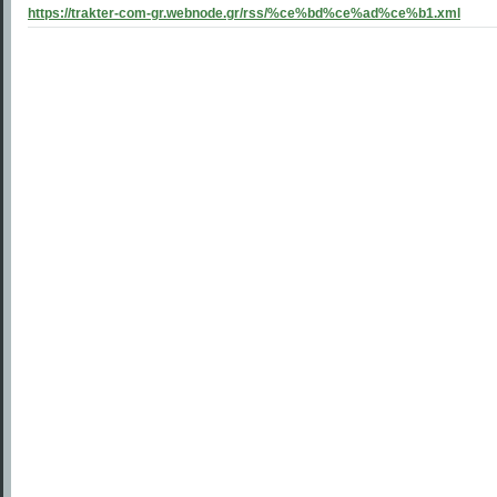
https://trakter-com-gr.webnode.gr/rss/%ce%bd%ce%ad%ce%b1.xml