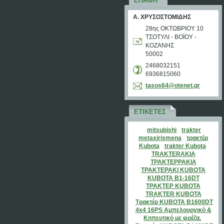
ΕΠΑΦΉ
Α. ΧΡΥΣΟΣΤΟΜΙΔΗΣ
28ης ΟΚΤΩΒΡΙΟΥ 10
ΤΣΟΤΥΛΙ - ΒΟΪΟΥ -
ΚΟΖΑΝΗΣ
50002
2468032151
6936815060
tasos64@
otenet.g
r
ΕΤΙΚΈΤΕΣ
mitsubishi
trakter
metaxirismena
τρακτέρ
Kubota
trakter Kubota
TRAKTERAKIA
ΤΡΑΚΤΕΡΡΑΚΙΑ
ΤΡΑΚΤΕΡΑΚΙ KUBOTA
KUBOTA B1-16DT
ΤΡΑΚΤΕΡ KUBOTA
TRAKTER KUBOTA
Τρακτέρ KUBOTA B1600DT
4x4 16PS Αμπελουργικό &
Κηπευτικό με φρέζα.