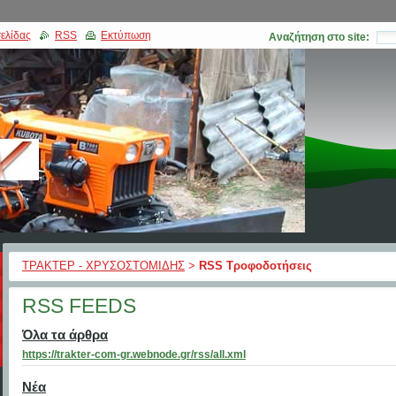
ελίδας
RSS
Εκτύπωση
Αναζήτηση στο site:
ΤΡΑΚΤΕΡ - ΧΡΥΣΟΣΤΟΜΙΔΗΣ
>
RSS Τροφοδοτήσεις
RSS FEEDS
Όλα τα άρθρα
https://trakter-com-gr.webnode.gr/rss/all.xml
Νέα