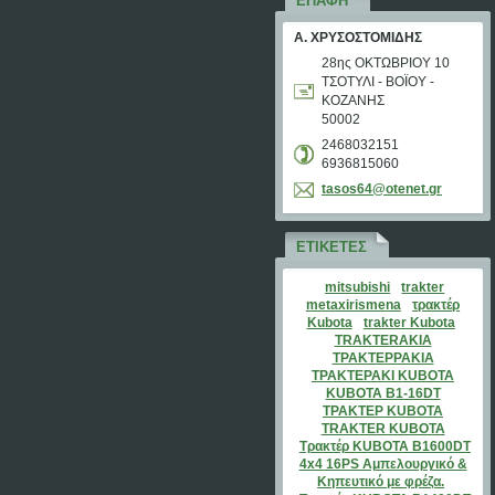
ΕΠΑΦΉ
Α. ΧΡΥΣΟΣΤΟΜΙΔΗΣ
28ης ΟΚΤΩΒΡΙΟΥ 10
ΤΣΟΤΥΛΙ - ΒΟΪΟΥ -
ΚΟΖΑΝΗΣ
50002
2468032151
6936815060
tasos64@
otenet.g
r
ΕΤΙΚΈΤΕΣ
mitsubishi
trakter
metaxirismena
τρακτέρ
Kubota
trakter Kubota
TRAKTERAKIA
ΤΡΑΚΤΕΡΡΑΚΙΑ
ΤΡΑΚΤΕΡΑΚΙ KUBOTA
KUBOTA B1-16DT
ΤΡΑΚΤΕΡ KUBOTA
TRAKTER KUBOTA
Τρακτέρ KUBOTA B1600DT
4x4 16PS Αμπελουργικό &
Κηπευτικό με φρέζα.